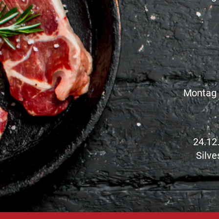
Montag 
24.12
Silve
ed