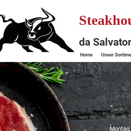
Steakho
da Salvato
Home
Unser Sortim
Montag 