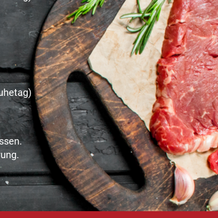
uhetag)
ssen.
rung.